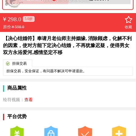
￥
298.0
5.0折
原价
￥598.0
收藏
【决心结婚符】奉请月老仙师主持姻缘, 消除顾虑，化解不利
的因素，使对方能下定决心结婚，不再犹豫迟疑，使得男女
双方永浴爱河,感情坚定不移
担保交易
担保交易，安全保证，有问题不解决可申请退款。
商品属性
绘符视频：
查看
平台优势