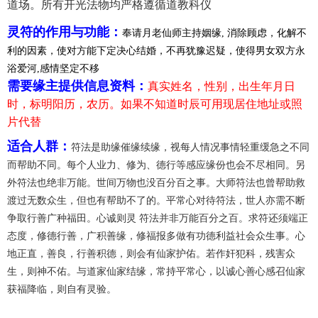
道场。所有开光法物均严格遵循道教科仪
灵符的作用与功能：
奉请月老仙师主持姻缘, 消除顾虑，化解不
利的因素，使对方能下定决心结婚，不再犹豫迟疑，使得男女双方永
浴爱河,感情坚定不移
需要缘主提供信息资料：
真实姓名，性别，出生年月日
时，标明阳历，农历。如果不知道时辰可用现居住地址或照
片代替
适合人群：
符法是助缘催缘续缘，视每人情况事情轻重缓急之不同
而帮助不同。每个人业力、修为、德行等感应缘份也会不尽相同。另
外符法也绝非万能。世间万物也没百分百之事。大师符法也曾帮助救
渡过无数众生，但也有帮助不了的。平常心对待符法，世人亦需不断
争取行善广种福田。心诚则灵 符法并非万能百分之百。求符还须端正
态度，修德行善，广积善缘，修福报多做有功德利益社会众生事。心
地正直，善良，行善积德，则会有仙家护佑。若作奸犯科，残害众
生，则神不佑。与道家仙家结缘，常持平常心，以诚心善心感召仙家
获福降临，则自有灵验。