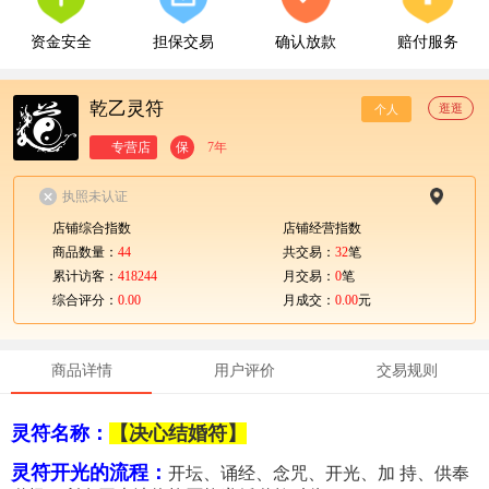
资金安全
担保交易
确认放款
赔付服务
乾乙灵符
逛逛
个人
专营店
保
7年
执照未认证
店铺综合指数
店铺经营指数
商品数量：
44
共交易：
32
笔
累计访客：
418244
月交易：
0
笔
综合评分：
0.00
月成交：
0.00
元
商品详情
用户评价
交易规则
灵符名称：
【决心结婚符】
灵符开光的流程：
开坛、诵经、念咒、开光、加 持、供奉