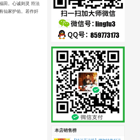
福田。心诚则灵 符法
有仙家护佑。若作奸
本店销售榜