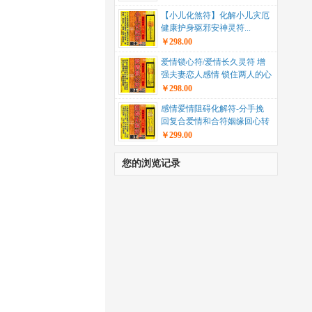
【小儿化煞符】化解小儿灾厄
健康护身驱邪安神灵符...
￥298.00
爱情锁心符/爱情长久灵符 增
强夫妻恋人感情 锁住两人的心
分不开符咒...
￥298.00
感情爱情阻碍化解符-分手挽
回复合爱情和合符姻缘回心转
意符和合术灵符...
￥299.00
您的浏览记录