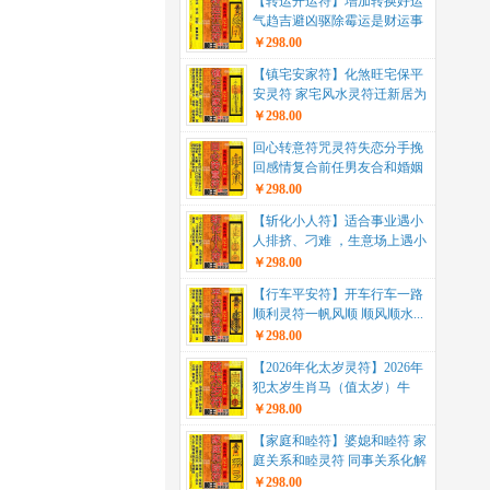
【转运开运符】增加转换好运
气趋吉避凶驱除霉运是财运事
业生活爱情各方面运...
￥298.00
【镇宅安家符】化煞旺宅保平
安灵符 家宅风水灵符迁新居为
求平安发达或消灾...
￥298.00
回心转意符咒灵符失恋分手挽
回感情复合前任男友合和婚姻
和合符术正一灵符...
￥298.00
【斩化小人符】适合事业遇小
人排挤、刁难 ，生意场上遇小
人陷害或生活中遇...
￥298.00
【行车平安符】开车行车一路
顺利灵符一帆风顺 顺风顺水...
￥298.00
【2026年化太岁灵符】2026年
犯太岁生肖马（值太岁）牛
（害太岁）鼠...
￥298.00
【家庭和睦符】婆媳和睦符 家
庭关系和睦灵符 同事关系化解
符咒灵符...
￥298.00