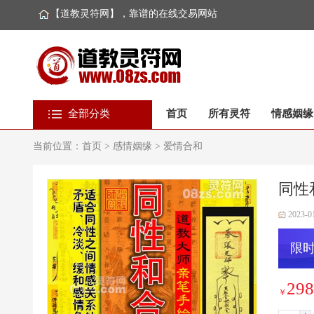
【道教灵符网】，靠谱的在线交易网站
全部分类
首页
所有灵符
情感姻缘
当前位置：
首页
>
感情姻缘
>
爱情合和
同性
2023-0
限时
298
￥