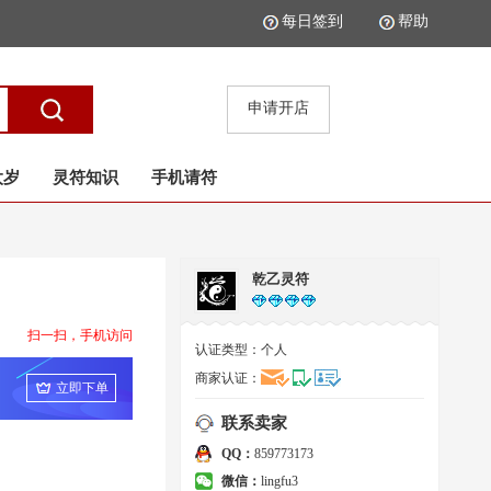
每日签到
帮助
申请开店
太岁
灵符知识
手机请符
乾乙灵符
扫一扫，手机访问
认证类型：
个人
商家认证：
立即下单
联系卖家
QQ：
859773173
微信：
lingfu3