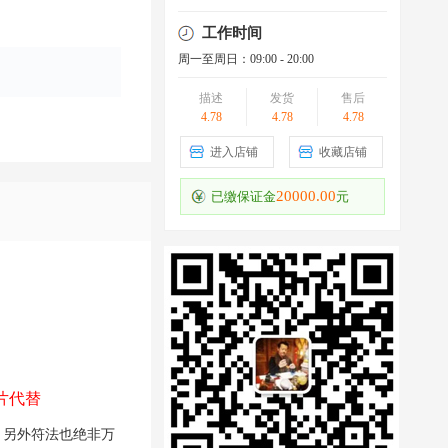
工作时间
周一至周日：09:00 - 20:00
描述
发货
售后
4.78
4.78
4.78
进入店铺
收藏店铺
20000.00
已缴保证金
元
片代替
。另外符法也绝非万